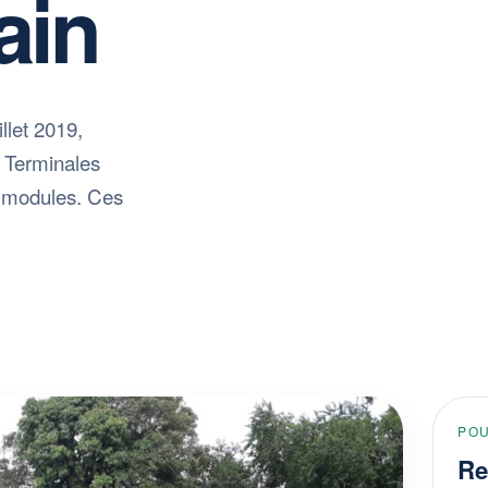
ain
let 2019,
 Terminales
s modules. Ces
PO
Re