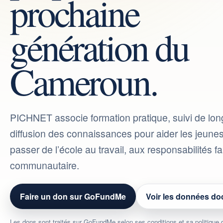
prochaine
génération du
Cameroun.
PICHNET associe formation pratique, suivi de lon
diffusion des connaissances pour aider les jeun
passer de l’école au travail, aux responsabilités fam
communautaire.
Faire un don sur GoFundMe
Voir les données d
Les dons sont traités sur GoFundMe selon ses conditions et sa politique de