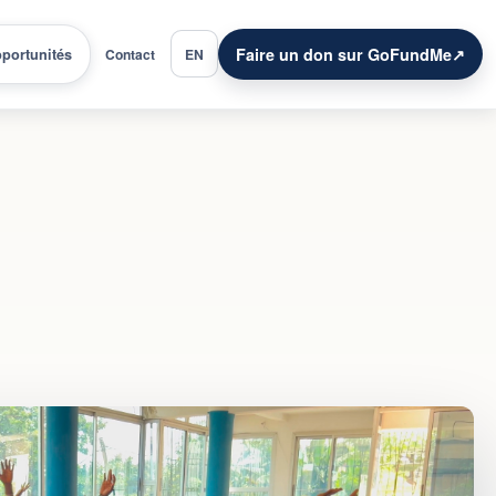
Faire un don sur GoFundMe
↗
portunités
Contact
EN