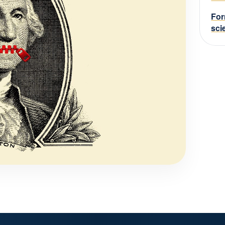
For
sci