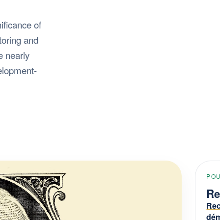
ificance of
toring and
e nearly
elopment-
PO
Re
Rec
dém