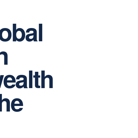
obal
n
wealth
The