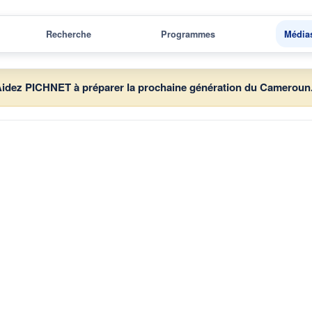
Recherche
Programmes
Média
idez PICHNET à préparer la prochaine génération du Cameroun